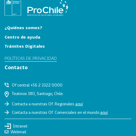
i
a
31
I
n
¿Quiénes somos?
d
Centro de ayuda
u
Trámites Digitales
s
t
POLÍTICAS DE PRIVACIDAD
r
Contacto
i
a
s
Of central +56 2 3322 0000
C
Teatinos 180, Santiago, Chile.
r
Contacta a nuestras Of. Regionales
aquí
e
Contacta a nuestras Of. Comerciales en el mundo
aquí
a
t
Intranet
i
Webmail