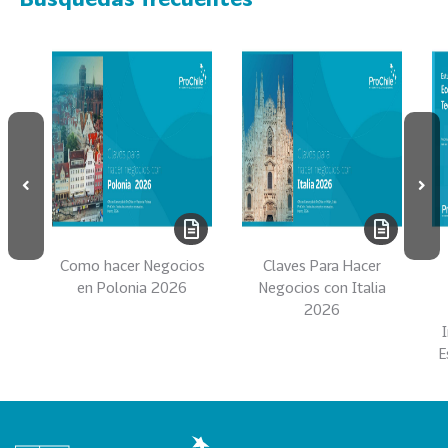
s
69
S
e
r
v
i
c
i
o
s
Como hacer Negocios
Claves Para Hacer
39
I
en Polonia 2026
Negocios con Italia
2026
n
d
E
u
s
t
r