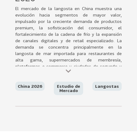
0
El mercado de la langosta en China muestra una
2
evolución hacia segmentos de mayor valor,
2
impulsado por la creciente demanda de productos
VER
premium, la sofisticación del consumidor, el
MÁS
fortalecimiento de la cadena de frío y la expansión
de canales digitales y de retail especializado. La
Sectores
demanda se concentra principalmente en la
langosta de mar importada para restaurantes de
alta gama, supermercados de membresía,
plataformas e-commerce y ciudades de segundo y
222
T
tercer nivel, donde aumentan el consumo de
o
productos seguros, trazables y de alta calidad.
d
China 2026
Estudio de
Langostas
Chile posee una oportunidad estratégica para
Mercado
o
posicionarse como proveedor premium,
s
aprovechando el arancel 0% del TLC con China, la
l
calidad de sus langostas, la eficiencia del sistema e-
o
Cert y la creciente valoración de la inocuidad, la
trazabilidad y el origen del producto por parte de los
s
consumidores chinos. Sin embargo, enfrenta
S
desafíos importantes como la fuerte competencia