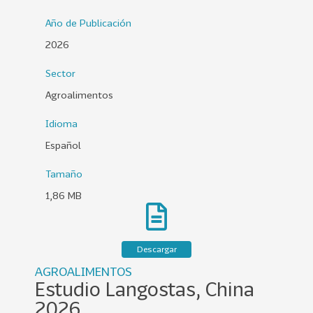
0
Año de Publicación
2
2026
6
Sector
158
2
0
Agroalimentos
2
Idioma
5
Español
106
2
0
Tamaño
2
1,86 MB
4
28
2
0
Descargar
2
AGROALIMENTOS
3
Estudio Langostas, China
15
2
2026