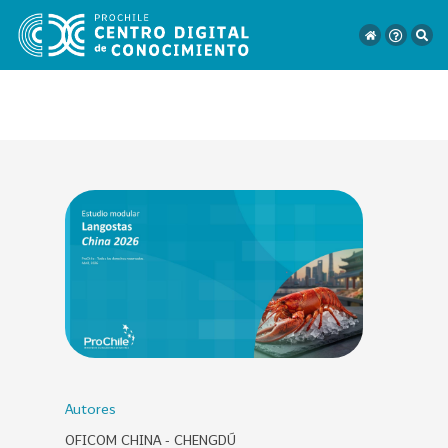
VER
TODO
EL
CATÁLOGO
CATEGORÍAS
Año
Publicación
Autores
OFICOM CHINA - CHENGDÚ
129
2