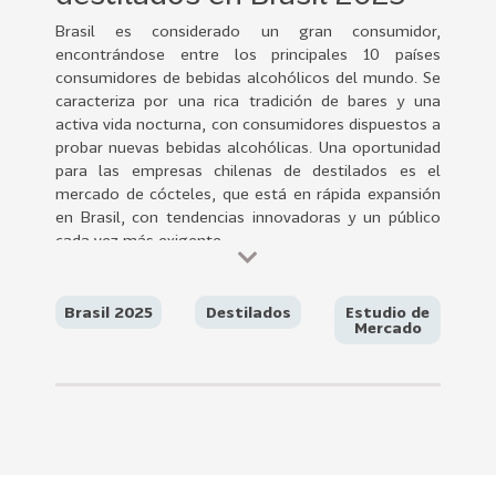
0
Brasil es considerado un gran consumidor,
2
encontrándose entre los principales 10 países
2
consumidores de bebidas alcohólicos del mundo. Se
VER
caracteriza por una rica tradición de bares y una
MÁS
activa vida nocturna, con consumidores dispuestos a
probar nuevas bebidas alcohólicas. Una oportunidad
Sectores
para las empresas chilenas de destilados es el
mercado de cócteles, que está en rápida expansión
en Brasil, con tendencias innovadoras y un público
cada vez más exigente.
222
T
o
d
Brasil 2025
Destilados
Estudio de
Mercado
o
s
l
o
s
S