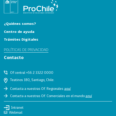
i
a
31
I
n
¿Quiénes somos?
d
Centro de ayuda
u
Trámites Digitales
s
t
POLÍTICAS DE PRIVACIDAD
r
Contacto
i
a
s
Of central +56 2 3322 0000
C
Teatinos 180, Santiago, Chile.
r
Contacta a nuestras Of. Regionales
aquí
e
Contacta a nuestras Of. Comerciales en el mundo
aquí
a
t
Intranet
i
Webmail