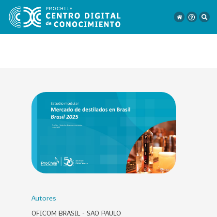
VER
TODO
EL
CATÁLOGO
CATEGORÍAS
Año
Publicación
Autores
OFICOM BRASIL - SAO PAULO
129
2