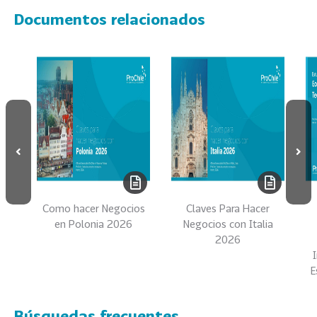
e
Documentos relacionados
c
t
o
r
e
s
96
A
g
r
o
a
Como hacer Negocios
Claves Para Hacer
l
en Polonia 2026
Negocios con Italia
i
2026
m
e
E
n
t
Búsquedas frecuentes
o