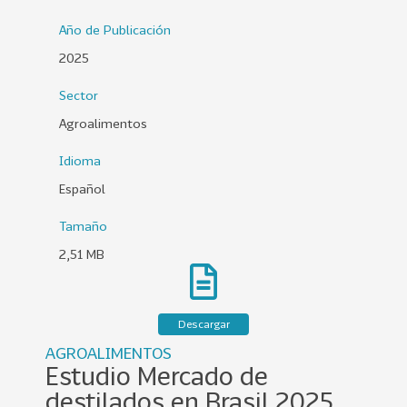
0
Año de Publicación
2
2025
6
Sector
158
2
0
Agroalimentos
2
Idioma
5
Español
106
2
0
Tamaño
2
2,51 MB
4
28
2
0
Descargar
2
AGROALIMENTOS
3
Estudio Mercado de
15
2
destilados en Brasil 2025