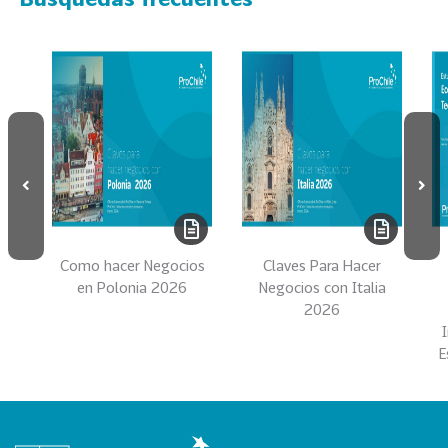
s
69
S
e
r
v
i
c
i
o
s
Como hacer Negocios
Claves Para Hacer
39
I
en Polonia 2026
Negocios con Italia
2026
n
d
E
u
s
t
r