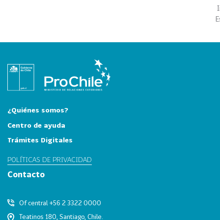
i
a
E
31
I
n
d
u
s
t
r
¿Quiénes somos?
i
Centro de ayuda
a
s
Trámites Digitales
C
POLÍTICAS DE PRIVACIDAD
r
e
Contacto
a
t
Of central +56 2 3322 0000
i
Teatinos 180, Santiago, Chile.