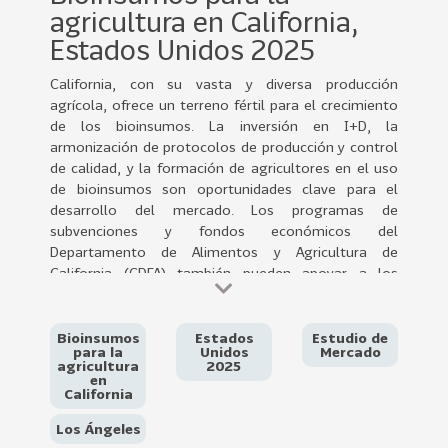
0
agricultura en California,
2
Estados Unidos 2025
2
California, con su vasta y diversa producción
VER
agrícola, ofrece un terreno fértil para el crecimiento
MÁS
de los bioinsumos. La inversión en I+D, la
armonización de protocolos de producción y control
Sectores
de calidad, y la formación de agricultores en el uso
de bioinsumos son oportunidades clave para el
desarrollo del mercado. Los programas de
subvenciones y fondos económicos del
222
T
Departamento de Alimentos y Agricultura de
o
California (CDFA) también pueden apoyar a los
d
productores.
o
s
Bioinsumos
Estados
Estudio de
para la
Unidos
Mercado
l
agricultura
2025
o
en
California
s
S
Los Ángeles