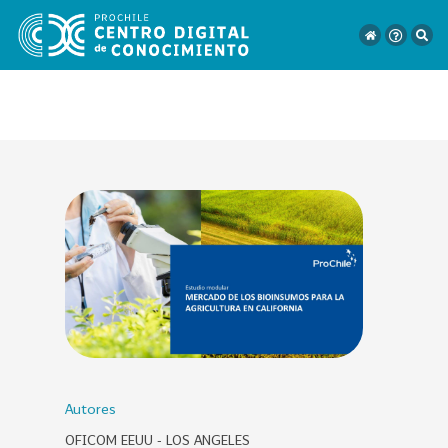
VER
TODO
EL
CATÁLOGO
CATEGORÍAS
Año
Publicación
Autores
OFICOM EEUU - LOS ANGELES
129
2