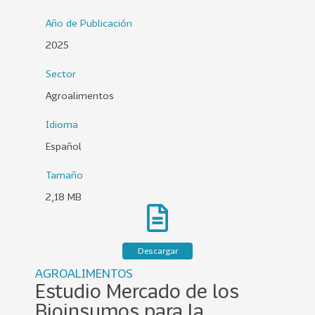
0
Año de Publicación
2
2025
6
Sector
158
2
0
Agroalimentos
2
Idioma
5
Español
106
2
0
Tamaño
2
2,18 MB
4
28
2
0
Descargar
2
AGROALIMENTOS
3
Estudio Mercado de los
15
2
Bioinsumos para la