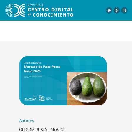
VER
TODO
EL
CATÁLOGO
CATEGORÍAS
Año
Publicación
Autores
OFICOM RUSIA - MOSCÚ
129
2