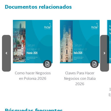
e
Documentos relacionados
c
t
o
r
e
s
96
A
g
r
o
a
Como hacer Negocios
Claves Para Hacer
l
en Polonia 2026
Negocios con Italia
i
2026
m
e
E
n
t
Búsquedas frecuentes
o