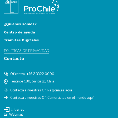
i
a
31
I
n
¿Quiénes somos?
d
Centro de ayuda
u
Trámites Digitales
s
t
POLÍTICAS DE PRIVACIDAD
r
Contacto
i
a
s
Of central +56 2 3322 0000
C
Teatinos 180, Santiago, Chile.
r
Contacta a nuestras Of. Regionales
aquí
e
Contacta a nuestras Of. Comerciales en el mundo
aquí
a
t
Intranet
i
Webmail