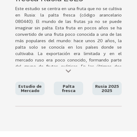
0
Este estudio se centra en una fruta que no se cultiva
2
en Rusia: la palta fresca (código arancelario
2
080440). El mundo de las frutas ya no se puede
VER
imaginar sin palta. Esta fruta en pocos años se ha
MÁS
convertido de una fruta poco conocida a una de las
más populares del mundo: hace unos 20 años, la
Sectores
palta solo se conocía en los países donde se
cultivaba. La exportación era limitada y en el
mercado ruso era poco conocido, formando parte
del grupo de frutas exóticas. En las últimas dos
222
T
décadas, su popularidad y consumo en Rusia han
o
aumentado considerablemente, aunque muchos
rusos siguen considerando que la palta es una
d
Estudio de
Palta
Rusia 2025
Mercado
fresca
2025
verdura y no una fruta.
o
s
l
o
s
S