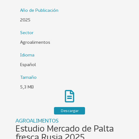
0
Año de Publicación
2
2025
6
Sector
158
2
0
Agroalimentos
2
Idioma
5
Español
106
2
0
Tamaño
2
5,3 MB
4
28
2
0
Descargar
2
AGROALIMENTOS
3
Estudio Mercado de Palta
15
2
fresca Rusia 2025