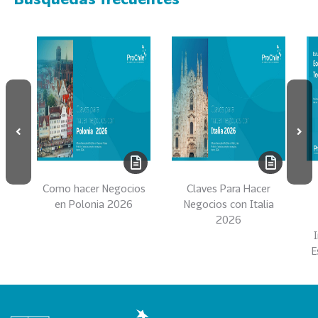
s
69
S
e
r
v
i
c
i
o
s
Como hacer Negocios
Claves Para Hacer
39
I
en Polonia 2026
Negocios con Italia
2026
n
d
E
u
s
t
r