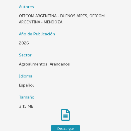
0
Autores
2
OFICOM ARGENTINA - BUENOS AIRES, OFICOM
6
ARGENTINA - MENDOZA
158
2
Año de Publicación
0
2026
2
5
Sector
106
2
Agroalimentos, Arándanos
0
Idioma
2
4
Español
28
2
Tamaño
0
3,15 MB
2
3
15
2
Descargar