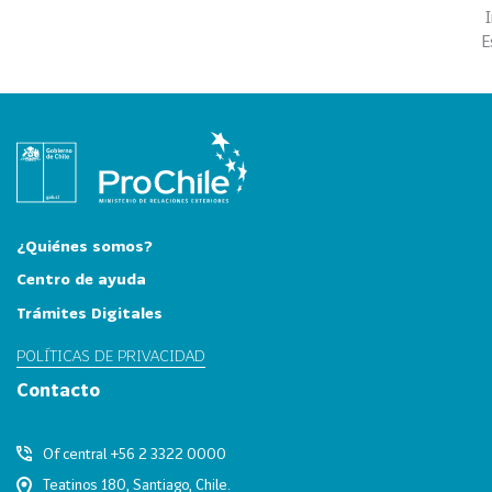
i
a
E
31
I
n
d
u
s
t
r
¿Quiénes somos?
i
Centro de ayuda
a
s
Trámites Digitales
C
POLÍTICAS DE PRIVACIDAD
r
e
Contacto
a
t
Of central +56 2 3322 0000
i
Teatinos 180, Santiago, Chile.