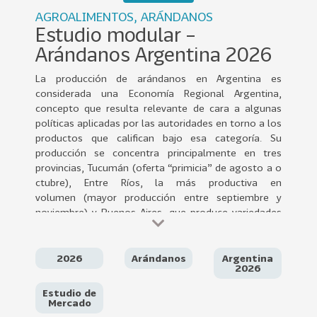
0
AGROALIMENTOS, ARÁNDANOS
2
Estudio modular –
2
Arándanos Argentina 2026
VER
MÁS
La producción de arándanos en Argentina es
considerada una Economía Regional Argentina,
Sectores
concepto que resulta relevante de cara a algunas
políticas aplicadas por las autoridades en torno a los
productos que califican bajo esa categoría. Su
producción se concentra principalmente en tres
222
T
provincias, Tucumán (oferta “primicia” de agosto a o
o
ctubre), Entre Ríos, la más productiva en
volumen (mayor producción entre septiembre y
d
noviembre) y Buenos Aires, que produce variedades
o
más tardías, extendiendo la campaña hasta
s
diciembre.
l
2026
Arándanos
Argentina
o
La superficie total implantada es de
2026
aproximadamente 3.500 hectáreas, con una
s
Estudio de
producción en torno a los 17 millones de
S
Mercado
kilos totales. Las variedades utilizadas son