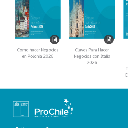
e
c
t
o
r
e
s
Como hacer Negocios
Claves Para Hacer
96
A
en Polonia 2026
Negocios con Italia
g
2026
r
o
E
a
l
i
m
e
n
t
o