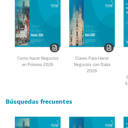
0
2
2
VER
MÁS
Sectores
Como hacer Negocios
Claves Para Hacer
en Polonia 2026
Negocios con Italia
222
T
2026
o
d
E
o
s
Búsquedas frecuentes
l
o
s
S