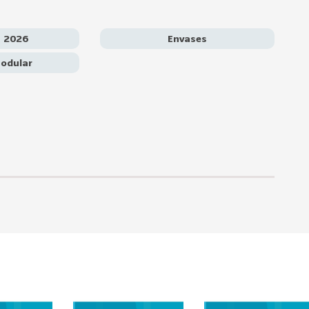
ranjeras —incluidas chilenas— en segmentos como envases
 de empaques flexibles, aunque también se advierten desafíos
o INVIMA y exigencias crecientes en sostenibilidad y soporte
a 2026
Envases
tégicas para ingresar al mercado colombiano, enfatizando la
s, soluciones personalizadas y alianzas locales que permitan
odular