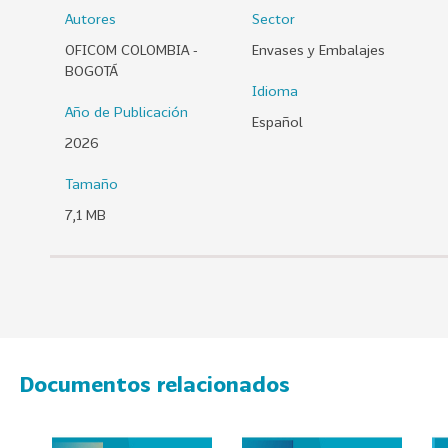
Autores
Sector
0
2
OFICOM COLOMBIA -
Envases y Embalajes
6
BOGOTÁ
Idioma
158
2
Año de Publicación
Español
0
2026
2
5
Tamaño
106
2
7,1 MB
0
2
4
28
2
0
2
Documentos relacionados
3
15
2