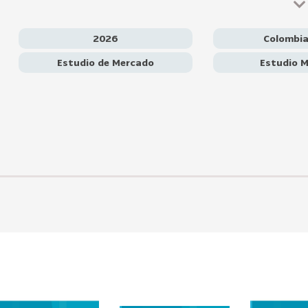
circular. Se detallan las oportunidades para empresas ext
sostenibles, materiales de alta barrera, co-packing y reciclaje
asociados a logística, competencia local, cumplimiento sanitari
2026
Colombi
técnico. Finalmente, el estudio entrega recomendaciones estra
necesidad de diferenciarse mediante innovación, certificacione
Estudio de Mercado
Estudio M
competir más allá del precio.