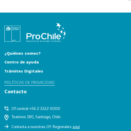
i
a
31
I
n
d
u
s
¿Quiénes somos?
t
r
Centro de ayuda
i
Trámites Digitales
a
s
POLÍTICAS DE PRIVACIDAD
C
Contacto
r
e
Of central +56 2 3322 0000
a
Teatinos 180, Santiago, Chile.
t
i
Contacta a nuestras Of. Regionales
aquí