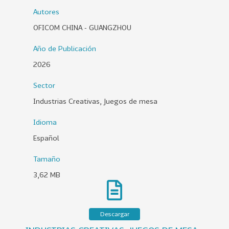
0
Autores
2
OFICOM CHINA - GUANGZHOU
6
Año de Publicación
158
2
2026
0
2
Sector
5
Industrias Creativas, Juegos de mesa
106
2
0
Idioma
2
Español
4
Tamaño
28
2
3,62 MB
0
2
3
Descargar
15
2