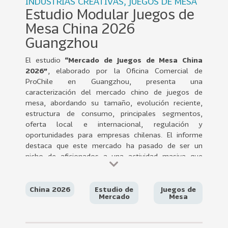
INDUSTRIAS CREATIVAS, JUEGOS DE MESA
0
Estudio Modular Juegos de
2
Mesa China 2026
2
Guangzhou
VER
MÁS
El estudio
“Mercado de Juegos de Mesa China
2026”
, elaborado por la Oficina Comercial de
Sectores
ProChile en Guangzhou, presenta una
caracterización del mercado chino de juegos de
mesa, abordando su tamaño, evolución reciente,
estructura de consumo, principales segmentos,
222
T
oferta local e internacional, regulación y
o
oportunidades para empresas chilenas. El informe
d
destaca que este mercado ha pasado de ser un
o
nicho de aficionados a una actividad masiva que
combina entretención, socialización, experiencias
s
inmersivas y valor educativo. En 2022, el mercado
l
alcanzó cerca de
US$ 3.280 millones
, con una
China 2026
Estudio de
Juegos de
o
Mercado
Mesa
fuerte predominancia del canal presencial/offline,
s
que representó alrededor del
70% del total
, aunque
S
el canal online también muestra una expansión