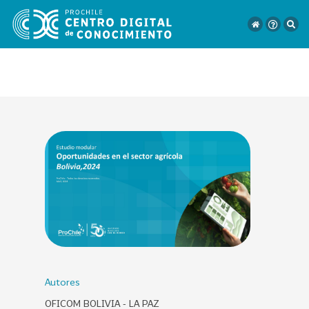
VER
TODO
EL
CATÁLOGO
CATEGORÍAS
Año
Publicación
Autores
OFICOM BOLIVIA - LA PAZ
129
2