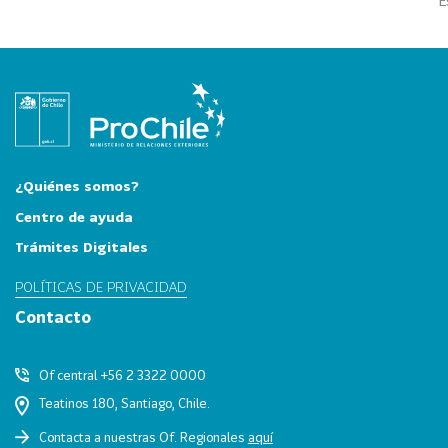
i
a
31
I
n
d
u
s
t
¿Quiénes somos?
r
Centro de ayuda
i
Trámites Digitales
a
s
POLÍTICAS DE PRIVACIDAD
C
Contacto
r
e
Of central +56 2 3322 0000
a
t
Teatinos 180, Santiago, Chile.
i
Contacta a nuestras Of. Regionales
aquí