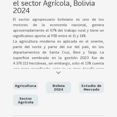
el sector Agrícola, Bolivia
0
2
2024
2
El sector agropecuario boliviano es uno de los
VER
motores de la economía nacional, genera
MÁS
aproximadamente el 67% del trabajo rural y tiene un
significativo aporte al PIB entre el 11 y 14%.
Sectores
La agricultura moderna es aplicada en el oriente,
parte del norte y parte del sur del país, en los
departamentos de Santa Cruz, Beni y Tarija. La
superficie sembrada en la gestión 2023 fue de
222
T
4.376.113 hectáreas, sin embargo, solo el 13% cuenta
o
con riego tecnificado, este es un gran desafío para
d
el sector que debe enfrentar constantemente los
impactos directos del cambio climático.
o
Uno de los principales retos para el sector
Agricultura
Bolivia
Estudio de
s
2024
Mercado
agropecuario boliviano, es mejorar el evidente
l
rezago tecnológico en el que se encuentran los
Sector
o
productores, así como las falencias y necesidades
Agrícola
s
que tiene al desarrollar su actividad productiva para
S
cumplir con sus mayores objetivos que son, generar