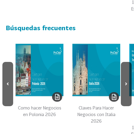
s
E
69
S
e
Búsquedas frecuentes
r
v
i
c
i
o
s
39
I
n
d
u
Como hacer Negocios
Claves Para Hacer
s
en Polonia 2026
Negocios con Italia
2026
t
r
E