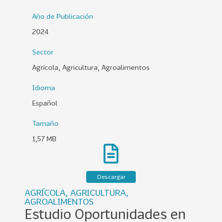
0
Año de Publicación
2
2024
6
Sector
158
2
0
Agrícola, Agricultura, Agroalimentos
2
Idioma
5
Español
106
2
0
Tamaño
2
1,57 MB
4
28
2
0
Descargar
2
AGRÍCOLA, AGRICULTURA,
3
AGROALIMENTOS
Estudio Oportunidades en
15
2