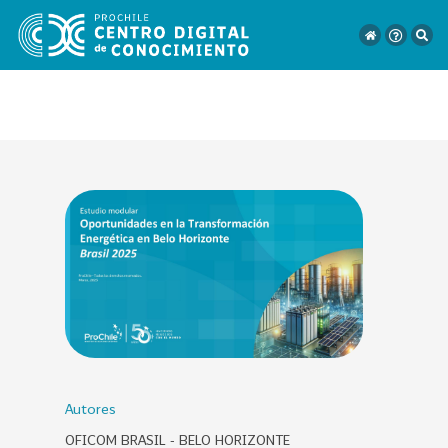
VER
TODO
EL
CATÁLOGO
CATEGORÍAS
Año
Publicación
Autores
OFICOM BRASIL - BELO HORIZONTE
129
2