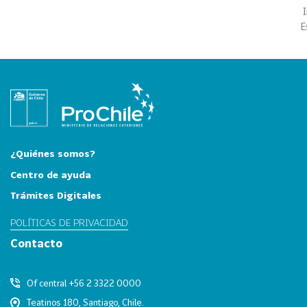
i
a
E
31
I
n
d
u
s
t
r
¿Quiénes somos?
i
Centro de ayuda
a
s
Trámites Digitales
C
POLÍTICAS DE PRIVACIDAD
r
e
Contacto
a
t
Of central +56 2 3322 0000
i
Teatinos 180, Santiago, Chile.