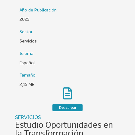
0
Año de Publicación
2
2025
6
Sector
158
2
0
Servicios
2
Idioma
5
Español
106
2
0
Tamaño
2
2,15 MB
4
28
2
0
Descargar
2
SERVICIOS
3
Estudio Oportunidades en
15
2
la Transformación