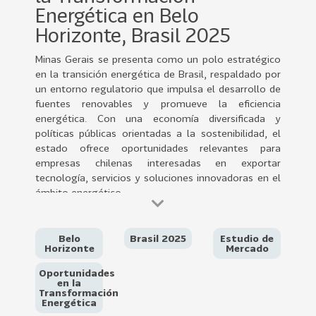
0
Energética en Belo
2
Horizonte, Brasil 2025
2
Minas Gerais se presenta como un polo estratégico
VER
en la transición energética de Brasil, respaldado por
MÁS
un entorno regulatorio que impulsa el desarrollo de
fuentes renovables y promueve la eficiencia
Sectores
energética. Con una economía diversificada y
políticas públicas orientadas a la sostenibilidad, el
estado ofrece oportunidades relevantes para
empresas chilenas interesadas en exportar
222
T
tecnología, servicios y soluciones innovadoras en el
o
ámbito energético.
d
Las principales oportunidades se concentran en la
o
expansión de la energía solar y eólica. Minas Gerais
s
lidera la generación distribuida de energía
Belo
Brasil 2025
Estudio de
Horizonte
Mercado
l
fotovoltaica en Brasil y ha implementado incentivos
o
específicos para el desarrollo de parques solares y
Oportunidades
proyectos híbridos con sistemas de
en la
s
Transformación
almacenamiento.
S
Energética
Para una inserción exitosa en este mercado, las