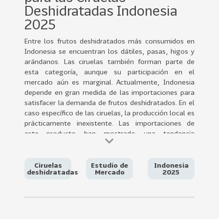
0
Deshidratadas Indonesia
2
2025
2
Entre los frutos deshidratados más consumidos en
VER
Indonesia se encuentran los dátiles, pasas, higos y
MÁS
arándanos. Las ciruelas también forman parte de
esta categoría, aunque su participación en el
Sectores
mercado aún es marginal. Actualmente, Indonesia
depende en gran medida de las importaciones para
satisfacer la demanda de frutos deshidratados. En el
caso específico de las ciruelas, la producción local es
222
T
prácticamente inexistente. Las importaciones de
o
este producto han mostrado una tendencia
d
creciente, con un aumento del 31 % en 2024 respecto
o
al año anterior.
s
En los últimos años se ha observado una
Ciruelas
Estudio de
Indonesia
deshidratadas
Mercado
2025
l
participación creciente de la ciruela deshidratada
o
chilena, con un notable incremento del 185 %. A
pesar de este crecimiento, los valores aún son bajos.
s
En 2024, las importaciones provenientes de Chile
S
alcanzaron los US$ 89.077, lo que posicionó al país