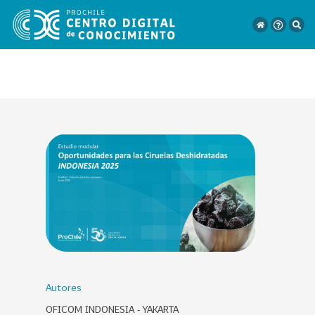
VER
TODO
EL
CATÁLOGO
CATEGORÍAS
Año
Publicación
Autores
OFICOM INDONESIA - YAKARTA
129
2