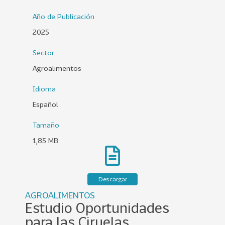
0
Año de Publicación
2
2025
6
Sector
158
2
0
Agroalimentos
2
Idioma
5
Español
106
2
0
Tamaño
2
1,85 MB
4
28
2
0
Descargar
2
AGROALIMENTOS
3
Estudio Oportunidades
15
2
para las Ciruelas