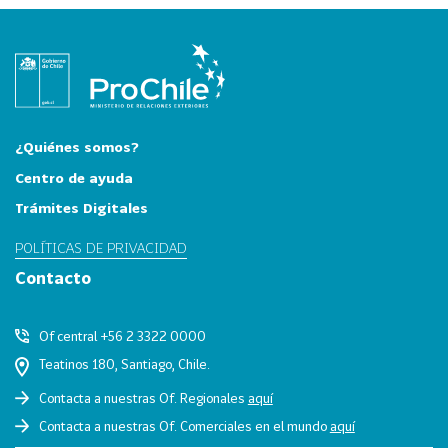
i
a
31
I
n
d
u
¿Quiénes somos?
s
Centro de ayuda
t
Trámites Digitales
r
i
POLÍTICAS DE PRIVACIDAD
a
Contacto
s
C
r
Of central +56 2 3322 0000
e
Teatinos 180, Santiago, Chile.
a
Contacta a nuestras Of. Regionales
aquí
t
i
Contacta a nuestras Of. Comerciales en el mundo
aquí