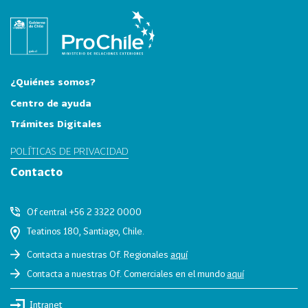
i
a
31
I
n
d
¿Quiénes somos?
u
Centro de ayuda
s
Trámites Digitales
t
r
POLÍTICAS DE PRIVACIDAD
i
Contacto
a
s
C
Of central +56 2 3322 0000
r
Teatinos 180, Santiago, Chile.
e
Contacta a nuestras Of. Regionales
aquí
a
Contacta a nuestras Of. Comerciales en el mundo
aquí
t
i
Intranet