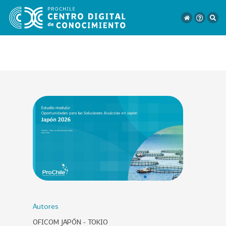
VER
TODO
EL
CATÁLOGO
CATEGORÍAS
Año
Publicación
Autores
OFICOM JAPÓN - TOKIO
129
2