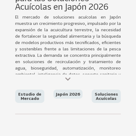
0
Acuícolas en Japón 2026
2
2
El mercado de soluciones acuícolas en Japón
muestra un crecimiento progresivo, impulsado por la
VER
expansión de la acuicultura terrestre, la necesidad
MÁS
de fortalecer la seguridad alimentaria y la búsqueda
de modelos productivos más tecnificados, eficientes
Sectores
y sostenibles frente a las limitaciones de la pesca
extractiva. La demanda se concentra principalmente
en soluciones de recirculación y tratamiento de
agua, bioseguridad, automatización, monitoreo
222
T
ambiental, inteligencia de datos, soporte sanitario y
o
capacitación técnica, especialmente en proyectos
d
RAS y sistemas intensivos en etapa de expansión.
o
Estudio de
Japón 2026
Soluciones
Chile posee una oportunidad estratégica para
Mercado
Acuícolas
s
posicionarse como socio tecnológico y proveedor de
l
servicios especializados, aprovechando su
o
experiencia acumulada en salmonicultura,
s
bioseguridad, nutrición, monitoreo y operación de
S
sistemas acuícolas intensivos. Sin embargo, enfrenta
desafíos importantes como las altas exigencias