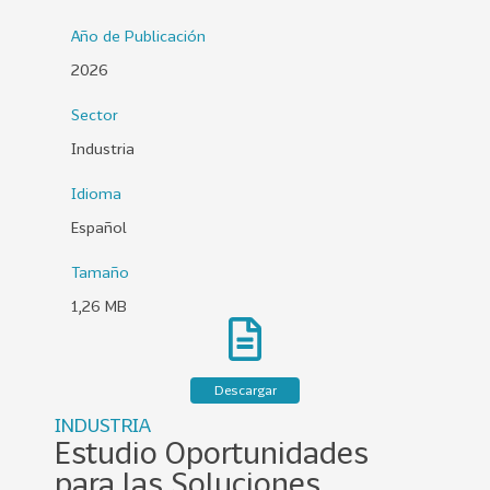
0
Año de Publicación
2
2026
6
Sector
158
2
0
Industria
2
Idioma
5
Español
106
2
0
Tamaño
2
1,26 MB
4
28
2
0
Descargar
2
INDUSTRIA
3
Estudio Oportunidades
15
2
para las Soluciones