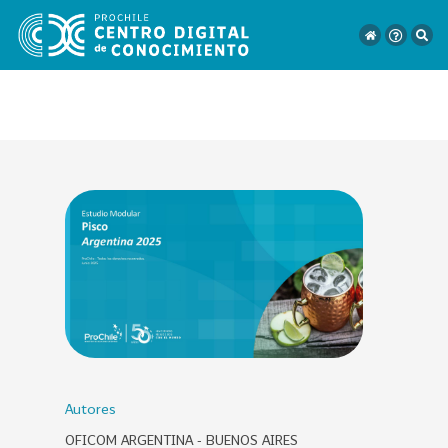
VER
TODO
EL
CATÁLOGO
CATEGORÍAS
Año
Publicación
Autores
OFICOM ARGENTINA - BUENOS AIRES
129
2