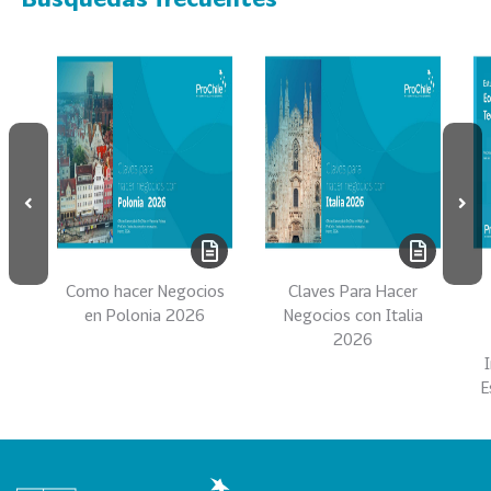
s
69
S
e
r
v
i
c
i
o
s
Como hacer Negocios
Claves Para Hacer
39
I
en Polonia 2026
Negocios con Italia
2026
n
d
E
u
s
t
r