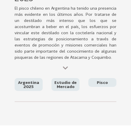
0
El pisco chileno en Argentina ha tenido una presencia
2
más evidente en los últimos años. Por tratarse de
2
un destilado más intenso que los que se
VER
acostumbran a beber en el país, los esfuerzos por
MÁS
vincular este destilado con la coctelería nacional y
las estrategias de posicionamiento a través de
Sectores
eventos de promoción y misiones comerciales han
sido parte importante del conocimiento de algunas
pisqueras de las regiones de Atacama y Coquimbo.
222
T
o
d
Argentina
Estudio de
Pisco
2025
Mercado
o
s
l
o
s
S