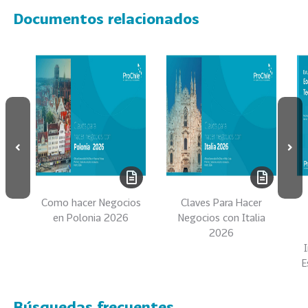
e
Documentos relacionados
c
t
o
r
e
s
96
A
g
r
o
a
Como hacer Negocios
Claves Para Hacer
l
en Polonia 2026
Negocios con Italia
i
2026
m
e
E
n
t
Búsquedas frecuentes
o