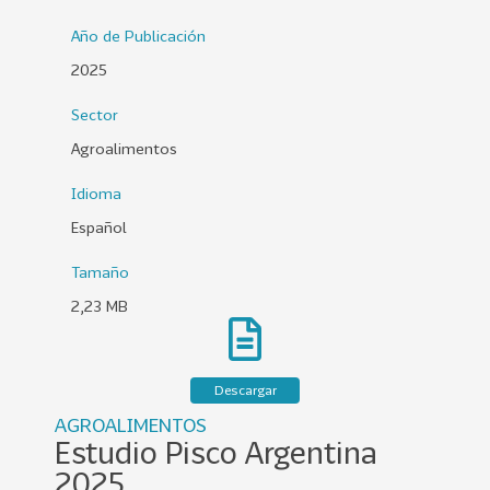
0
Año de Publicación
2
2025
6
Sector
158
2
0
Agroalimentos
2
Idioma
5
Español
106
2
0
Tamaño
2
2,23 MB
4
28
2
0
Descargar
2
AGROALIMENTOS
3
Estudio Pisco Argentina
15
2
2025