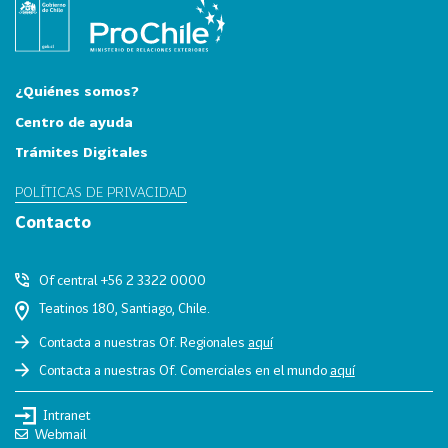
i
a
31
I
n
¿Quiénes somos?
d
Centro de ayuda
u
Trámites Digitales
s
t
POLÍTICAS DE PRIVACIDAD
r
Contacto
i
a
s
Of central +56 2 3322 0000
C
Teatinos 180, Santiago, Chile.
r
Contacta a nuestras Of. Regionales
aquí
e
Contacta a nuestras Of. Comerciales en el mundo
aquí
a
t
Intranet
i
Webmail