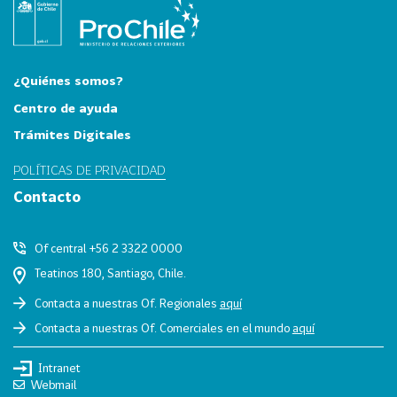
i
a
31
I
n
¿Quiénes somos?
d
Centro de ayuda
u
Trámites Digitales
s
t
POLÍTICAS DE PRIVACIDAD
r
Contacto
i
a
s
Of central +56 2 3322 0000
C
Teatinos 180, Santiago, Chile.
r
Contacta a nuestras Of. Regionales
aquí
e
Contacta a nuestras Of. Comerciales en el mundo
aquí
a
t
Intranet
i
Webmail