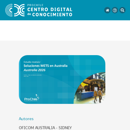
VER
TODO
EL
CATÁLOGO
CATEGORÍAS
Año
Publicación
Autores
OFICOM AUSTRALIA - SIDNEY
129
2