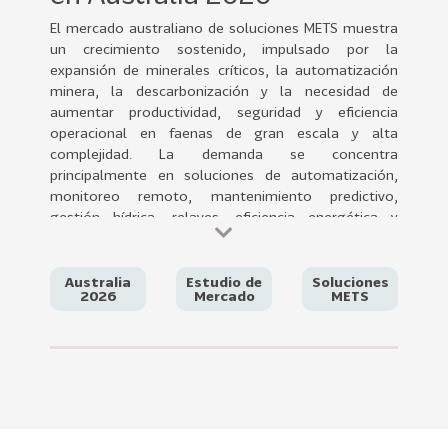
0
El mercado australiano de soluciones METS muestra
2
un crecimiento sostenido, impulsado por la
2
expansión de minerales críticos, la automatización
VER
minera, la descarbonización y la necesidad de
MÁS
aumentar productividad, seguridad y eficiencia
operacional en faenas de gran escala y alta
Sectores
complejidad. La demanda se concentra
principalmente en soluciones de automatización,
monitoreo remoto, mantenimiento predictivo,
gestión hídrica, relaves, eficiencia energética y
222
T
tecnologías aplicadas a cobre, litio y minerales
o
críticos, especialmente en regiones mineras como
Western Australia y Queensland.
d
Australia
Estudio de
Soluciones
2026
Mercado
METS
o
Chile posee una oportunidad estratégica para
s
posicionarse como proveedor especializado de
l
soluciones METS, aprovechando su experiencia en
o
minería del cobre, gestión de agua, operación en
entornos exigentes y desarrollo de tecnologías
s
aplicadas a productividad y sostenibilidad minera. Sin
S
embargo, enfrenta desafíos importantes como la