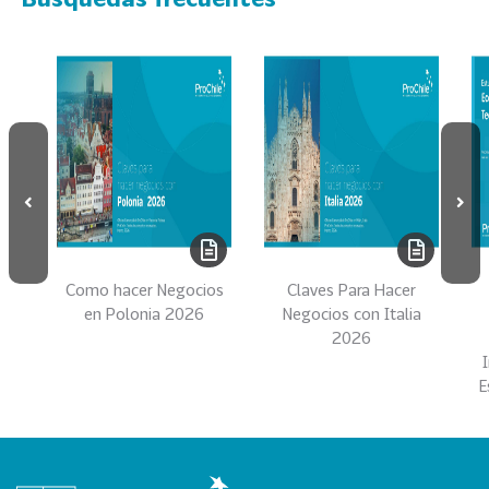
s
69
S
e
r
v
i
c
i
o
s
Como hacer Negocios
Claves Para Hacer
39
I
en Polonia 2026
Negocios con Italia
2026
n
d
E
u
s
t
r