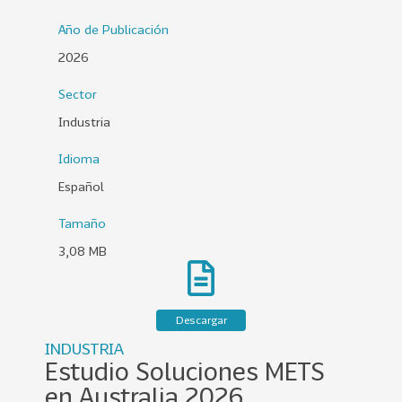
0
Año de Publicación
2
2026
6
Sector
158
2
0
Industria
2
Idioma
5
Español
106
2
0
Tamaño
2
3,08 MB
4
28
2
0
Descargar
2
INDUSTRIA
3
Estudio Soluciones METS
15
2
en Australia 2026