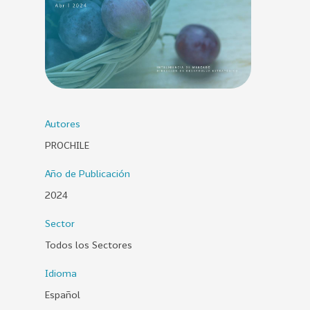
0
2
6
158
2
0
2
5
Autores
PROCHILE
106
2
0
Año de Publicación
2
2024
4
28
2
Sector
0
Todos los Sectores
2
3
Idioma
Español
15
2