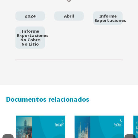
e
c
t
2024
Abril
Informe
Exportaciones
o
r
Informe
Exportaciones
e
No Cobre
No Litio
s
96
A
g
r
o
a
l
Documentos relacionados
i
m
e
n
t
o