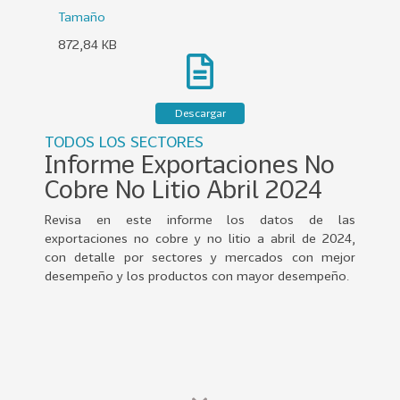
0
Tamaño
2
872,84 KB
2
VER
MÁS
Descargar
Sectores
TODOS LOS SECTORES
Informe Exportaciones No
Cobre No Litio Abril 2024
222
T
Revisa en este informe los datos de las
o
exportaciones no cobre y no litio a abril de 2024,
d
con detalle por sectores y mercados con mejor
o
desempeño y los productos con mayor desempeño.
s
l
o
s
S