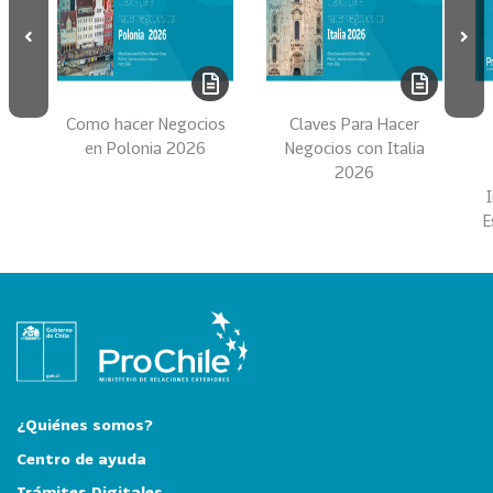
i
a
31
I
n
Como hacer Negocios
Claves Para Hacer
d
en Polonia 2026
Negocios con Italia
u
2026
s
t
E
r
i
a
s
C
r
e
a
¿Quiénes somos?
t
Centro de ayuda
i
Trámites Digitales