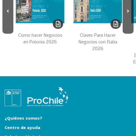
i
a
31
I
n
d
Como hacer Negocios
Claves Para Hacer
u
en Polonia 2026
Negocios con Italia
2026
s
t
E
r
i
a
s
C
r
e
a
¿Quiénes somos?
t
Centro de ayuda
i