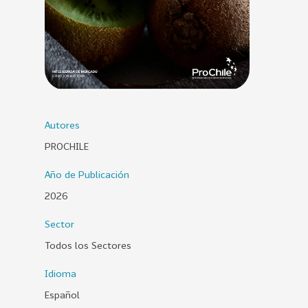
0
2
6
158
2
0
2
5
Autores
PROCHILE
106
2
0
Año de Publicación
2
2026
4
28
2
Sector
0
Todos los Sectores
2
3
Idioma
Español
15
2