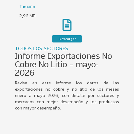
0
Tamaño
2
2,96 MB
2
VER
MÁS
Descargar
Sectores
TODOS LOS SECTORES
Informe Exportaciones No
Cobre No Litio – mayo-
222
T
2026
o
Revisa en este informe los datos de las
d
exportaciones no cobre y no litio de los meses
o
enero a mayo 2026, con detalle por sectores y
s
mercados con mejor desempeño y los productos
l
con mayor desempeño.
o
s
S