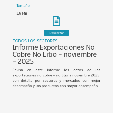
0
Tamaño
2
1,6 MB
2
VER
MÁS
Descargar
Sectores
TODOS LOS SECTORES
Informe Exportaciones No
Cobre No Litio – noviembre
222
T
– 2025
o
Revisa en este informe los datos de las
d
exportaciones no cobre y no litio a noviembre 2025,
o
con detalle por sectores y mercados con mejor
s
desempeño y los productos con mayor desempeño.
l
o
s
S