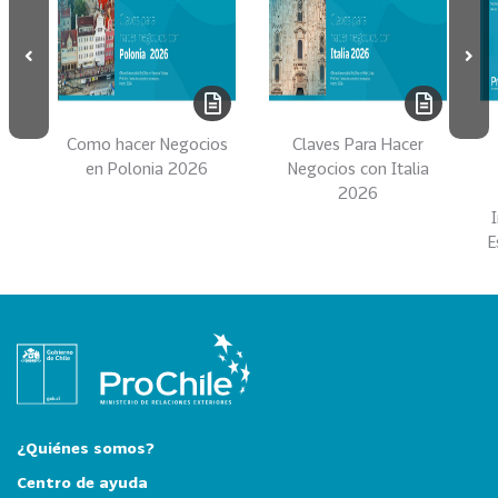
i
a
31
I
n
d
Como hacer Negocios
Claves Para Hacer
u
en Polonia 2026
Negocios con Italia
s
2026
t
r
E
i
a
s
C
r
e
a
t
¿Quiénes somos?
i
Centro de ayuda