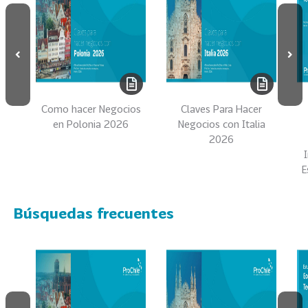
s
69
S
e
r
v
i
Como hacer Negocios
Claves Para Hacer
c
en Polonia 2026
Negocios con Italia
i
2026
o
E
s
39
I
Búsquedas frecuentes
n
d
u
s
t
r