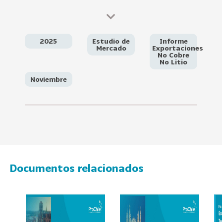
e
c
t
o
2025
Estudio de
Informe
r
Mercado
Exportaciones
No Cobre
e
No Litio
s
Noviembre
96
A
g
r
o
a
l
i
Documentos relacionados
m
e
n
t
o