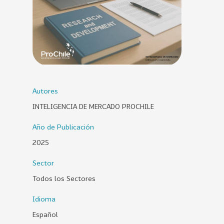
0
2
6
158
2
0
2
5
Autores
INTELIGENCIA DE MERCADO PROCHILE
106
2
0
Año de Publicación
2
2025
4
28
2
Sector
0
Todos los Sectores
2
3
Idioma
Español
15
2