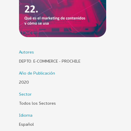
0
2
6
158
2
0
2
Autores
5
DEPTO. E-COMMERCE - PROCHILE
106
2
0
Año de Publicación
2
2020
4
Sector
28
2
0
Todos los Sectores
2
Idioma
3
Español
15
2