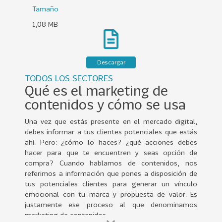
0
Tamaño
2
1,08 MB
2
VER
MÁS
Descargar
Sectores
TODOS LOS SECTORES
Qué es el marketing de
contenidos y cómo se usa
222
T
Una vez que estás presente en el mercado digital,
o
debes informar a tus clientes potenciales que estás
d
ahí. Pero: ¿cómo lo haces? ¿qué acciones debes
o
hacer para que te encuentren y seas opción de
compra? Cuando hablamos de contenidos, nos
s
referimos a información que pones a disposición de
l
tus potenciales clientes para generar un vínculo
o
emocional con tu marca y propuesta de valor. Es
s
justamente ese proceso al que denominamos
S
marketing de contenidos