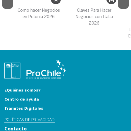
i
a
Como hacer Negocios
Claves Para Hacer
en Polonia 2026
Negocios con Italia
31
I
2026
n
d
E
u
s
t
r
i
a
s
C
¿Quiénes somos?
r
Centro de ayuda
e
Trámites Digitales
a
t
POLÍTICAS DE PRIVACIDAD
i
Contacto