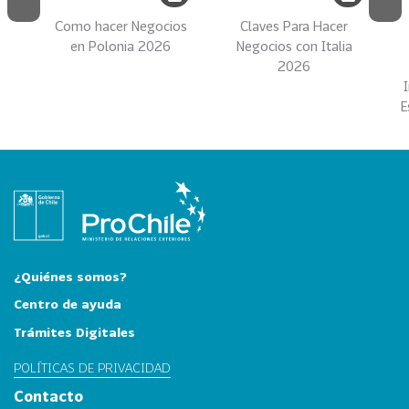
i
Como hacer Negocios
Claves Para Hacer
a
en Polonia 2026
Negocios con Italia
31
I
2026
n
d
E
u
s
t
r
i
a
s
¿Quiénes somos?
C
r
Centro de ayuda
e
Trámites Digitales
a
t
POLÍTICAS DE PRIVACIDAD
i
Contacto