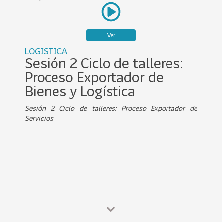
0
2
2
Ver
VER
LOGISTICA
MÁS
Sesión 2 Ciclo de talleres:
Proceso Exportador de
Sectores
Bienes y Logística
Sesión 2 Ciclo de talleres: Proceso Exportador de
222
T
Servicios
o
d
o
s
l
o
s
S