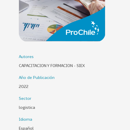
0
2
6
158
2
0
2
5
Autores
106
2
CAPACITACION Y FORMACION - SIEX
0
2
Año de Publicación
4
2022
28
2
Sector
0
2
logistica
3
Idioma
15
2
Español