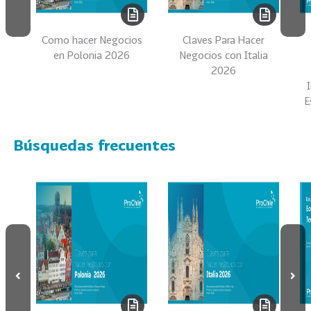
s
69
S
Como hacer Negocios
Claves Para Hacer
en Polonia 2026
Negocios con Italia
e
2026
r
v
E
i
c
i
Búsquedas frecuentes
o
s
39
I
n
d
u
s
t
r