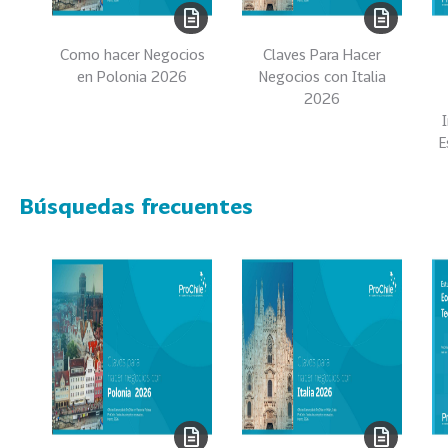
0
2
Como hacer Negocios
Claves Para Hacer
2
en Polonia 2026
Negocios con Italia
VER
2026
MÁS
E
Sectores
Búsquedas frecuentes
222
T
o
d
o
s
l
o
s
S