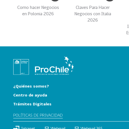
e
Como hacer Negocios
Claves Para Hacer
c
en Polonia 2026
Negocios con Italia
t
2026
o
r
E
e
s
96
A
g
r
o
a
¿Quiénes somos?
l
i
Centro de ayuda
m
Trámites Digitales
e
n
POLÍTICAS DE PRIVACIDAD
t
o
Intranet
Webmail
Webmail 365