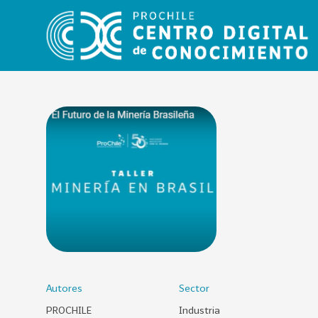
VER
TODO
EL
CATÁLOGO
CATEGORÍAS
Año
Publicación
Autores
Sector
PROCHILE
Industria
129
2