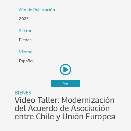
0
Año de Publicación
2
2025
6
Sector
158
2
0
Bienes
2
Idioma
5
Español
106
2
0
2
Ver
4
BIENES
28
2
Video Taller: Modernización
0
del Acuerdo de Asociación
2
entre Chile y Unión Europea
3
15
2