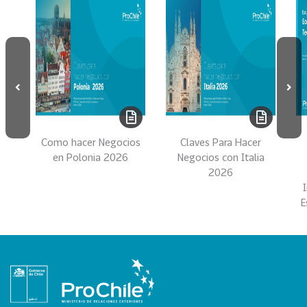
s
69
S
e
r
v
i
c
i
Como hacer Negocios
Claves Para Hacer
o
en Polonia 2026
Negocios con Italia
s
2026
39
I
E
n
d
u
s
t
r