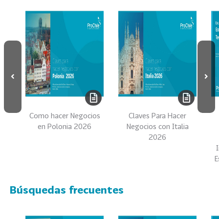
e
c
t
o
r
e
s
96
A
g
r
Como hacer Negocios
Claves Para Hacer
o
en Polonia 2026
Negocios con Italia
a
2026
l
E
i
m
e
Búsquedas frecuentes
n
t
o