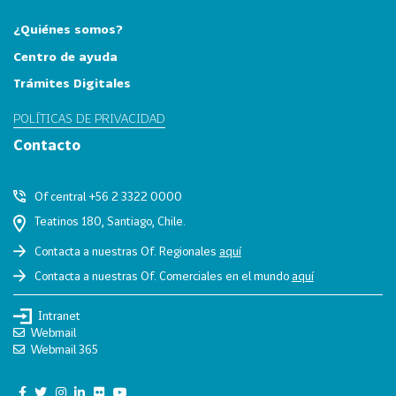
i
a
¿Quiénes somos?
Centro de ayuda
31
I
n
Trámites Digitales
d
POLÍTICAS DE PRIVACIDAD
u
s
Contacto
t
r
Of central +56 2 3322 0000
i
Teatinos 180, Santiago, Chile.
a
s
Contacta a nuestras Of. Regionales
aquí
C
Contacta a nuestras Of. Comerciales en el mundo
aquí
r
e
Intranet
a
Webmail
Webmail 365
t
i